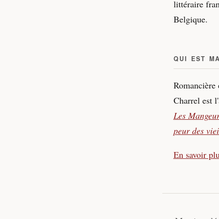
littéraire fr
Belgique.
QUI EST M
Romancière e
Charrel est l
Les Mangeur
peur des viei
En savoir p