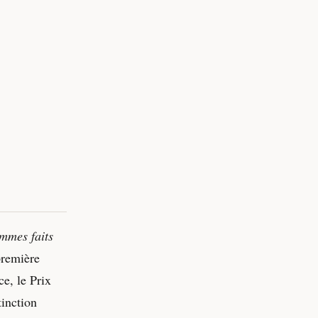
mmes faits
première
ce, le Prix
tinction