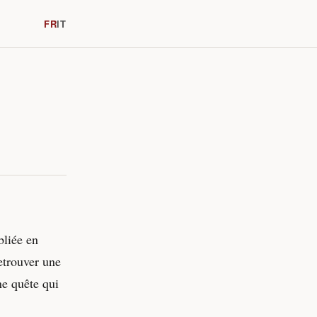
FR
IT
bliée en
etrouver une
e quête qui